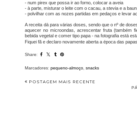
- num pirex que possa ir ao forno, colocar a aveia
- à parte, misturar o leite com o cacau, a stevia e a bau
- polvilhar com as nozes partidas em pedaços e levar a
A receita dá para várias doses, sendo que o nº de dos
aquecer no microondas, acrescentar fruta (também fi
bebida vegetal e comer tipo papa - na fotografia está es
Fiquei fã e declaro novamente aberta a época das papas
YOU MA
bombons gelados
bolachas d
de chocolate com
com pepi
recheio de morango
choco
Share:
Marcadores:
pequeno-almoço
,
snacks
POSTAGEM MAIS RECENTE
PÁ