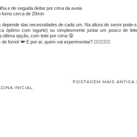
nilha e de seguida deitar por cima da aveia
o forno cerca de 20min
es depende das necessidades de cada um. Na altura de servir pode-
ca óptimo com iogurte) ou simplesmente juntar um pouco de leite
ta última opção, com leite por cima 🤤
 de forno!
📯
E por aí, quem vai experimentar?
🙋🏼‍♀️🙋🏽‍♂️
Y ALSO ENJOY:
e iogurte
SMOOTHIE BOWL
crepes de polvilho
tas de
DE MORANGO E
late
BANANA
POSTAGEM MAIS ANTIGA
GINA INICIAL