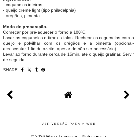
- cogumelos inteiros
- queijo creme light (tipo philadelphia)
- orégãos, pimenta
Modo de preparação:
Começar por pré-aquecer o forno a 180ºC.
Lavar os cogumelos e tirar os talos. Rechear os cogumelos com o
queijo e polvilhar com os orégãos e a pimenta (opcional-
acrescentar 1 fio de azeite, apesar de não ser necessário).
Levar ao forno durante cerca de 15min, até o queijo gratinar. Servir
de seguida.
SHARE:
VER VERSÃO PARA A WEB
©
2026
Maria Travassos - Nutricionista