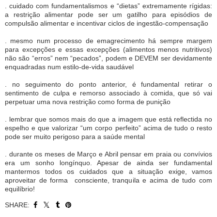
. cuidado com fundamentalismos e “dietas” extremamente rígidas:
a restrição alimentar pode ser um gatilho para episódios de
compulsão alimentar e incentivar ciclos de ingestão-compensação
. mesmo num processo de emagrecimento há sempre margem
para excepções e essas excepções (alimentos menos nutritivos)
não são “erros” nem “pecados”, podem e DEVEM ser devidamente
enquadradas num estilo-de-vida saudável
. no seguimento do ponto anterior, é fundamental retirar o
sentimento de culpa e remorso associado à comida, que só vai
perpetuar uma nova restrição como forma de punição
. lembrar que somos mais do que a imagem que está reflectida no
espelho e que valorizar “um corpo perfeito” acima de tudo o resto
pode ser muito perigoso para a saúde mental
. durante os meses de Março e Abril pensar em praia ou convívios
era um sonho longínquo. Apesar de ainda ser fundamental
mantermos todos os cuidados que a situação exige, vamos
aproveitar de forma consciente, tranquila e acima de tudo com
equilíbrio!
SHARE: