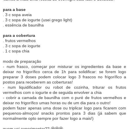
para a base
. 3 c sopa aveia
. 3 c sopa de iogurte (usei grego light)
. essência de baunilha
para a cobertura
. frutos vermelhos
. 3 c sopa de iogurte
. 1 c sopa chia
modo de preparação
- num frasco, começar por misturar os ingredientes da base e
deixar no frigorífico cerca de 1h para solidificar: se forem logo
preparar 3 doses podem colocar logo 3 frascos no frigorífico a
postos para receberem as coberturas!
- num liquidificador ou robot de cozinha, triturar os frutos
vermelhos com o iogurte e de seguida envolver a chia
- cobrir a camada de baunilha com o puré de frutos vermelhos e
deixar no frigorífico umas horas ou de um dia para o outro!
podem fazer apenas uma dose ou triplicar logo para ficarem com
pequenos-almoços/ snacks prontos para 3 dias (já sabem que
normalmente opto sempre por fazer logo a mais!)
quem vai experimentar?? 🤩🤩🤩